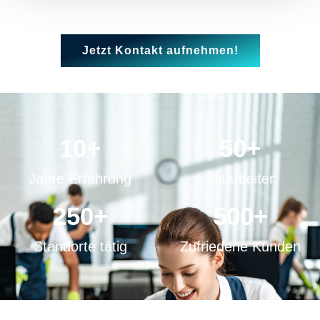
Jetzt Kontakt aufnehmen!
10
+
50
+
Jahre Erfahrung
Mitarbeiter
250
+
500
+
Standorte tätig
Zufriedene Kunden