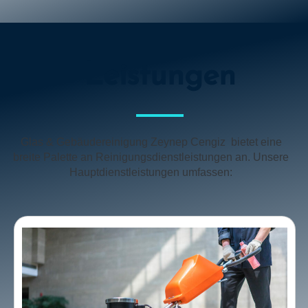
Leistungen
Glas & Gebäudereinigung
Zeynep Cengiz
bietet eine
breite Palette an Reinigungsdienstleistungen an. Unsere
Hauptdienstleistungen umfassen: