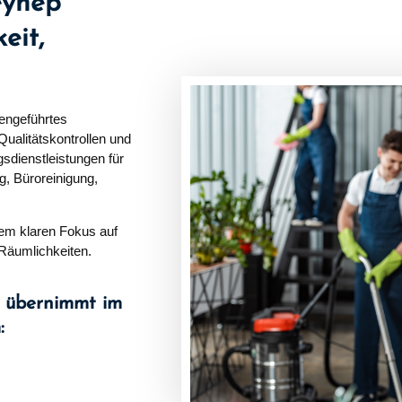
eynep
eit,
iengeführtes
Qualitätskontrollen und
sdienstleistungen für
g, Büroreinigung,
nem klaren Fokus auf
 Räumlichkeiten.
 übernimmt im
: