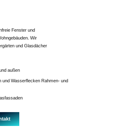
nfreie Fenster und
 Wohngebäuden. Wir
ergärten und Glasdächer
 und außen
en und Wasserflecken Rahmen- und
lasfassaden
takt