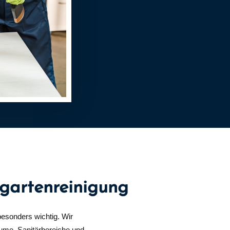
rgartenreinigung
besonders wichtig. Wir
ume, Sanitärbereiche und