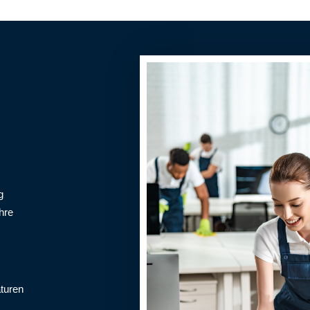
g
hre
turen