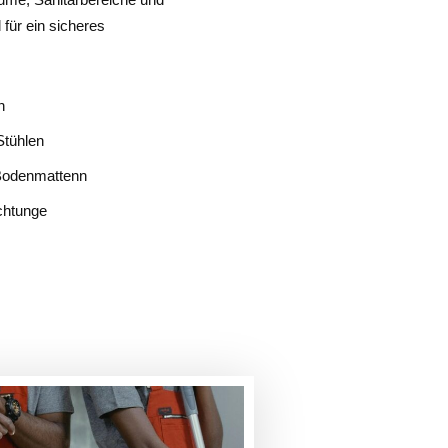
für ein sicheres
n
Stühlen
 Bodenmattenn
chtunge